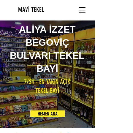
MAVİ TEKEL
ALİYA İZZET
BEGOVİÇ
BULVARI TEKEL
BAYİ
7/24 - EN YAKIN AÇIK
TEKEL BAYİ
HEMEN ARA