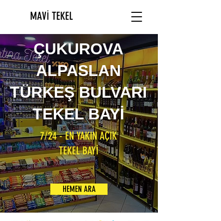
MAVİ TEKEL
ÇUKUROVA
ALPASLAN
TÜRKEŞ BULVARI
TEKEL BAYİ
7/24 - EN YAKIN AÇIK
TEKEL BAYİ
HEMEN ARA