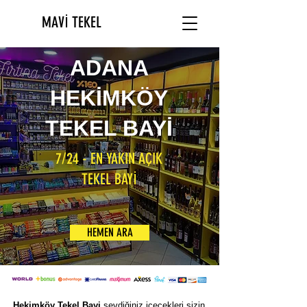
MAVİ TEKEL
ADANA
HEKİMKÖY
TEKEL BAYİ
7/24 - EN YAKIN AÇIK
TEKEL BAYİ
HEMEN ARA
Hekimköy Tekel Bayi
sevdiğiniz içecekleri sizin