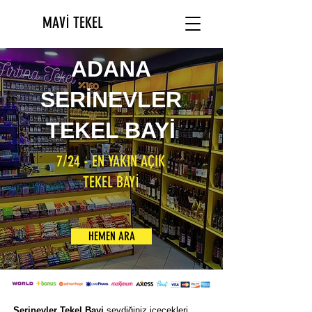
MAVİ TEKEL
ADANA
SERİNEVLER
TEKEL BAYİ
7/24 - EN YAKIN AÇIK
TEKEL BAYİ
HEMEN ARA
Serinevler Tekel Bayi
sevdiğiniz içecekleri