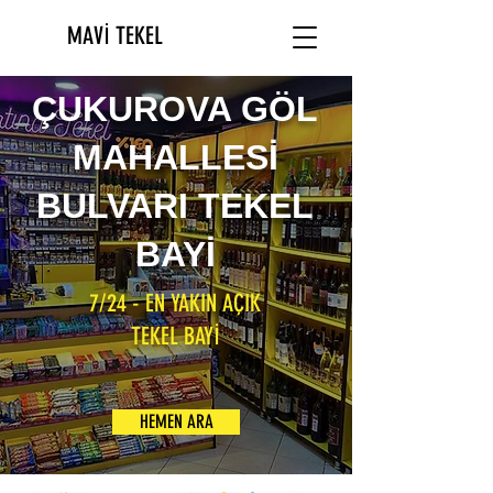
MAVİ TEKEL
ÇUKUROVA GÖL
MAHALLESİ
BULVARI TEKEL
BAYİ
7/24 - EN YAKIN AÇIK
TEKEL BAYİ
HEMEN ARA