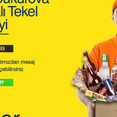
ı Tekel
yi
ARA
tımızdan mesaj
çebilirsiniz
PP