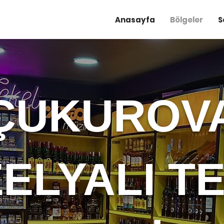
Anasayfa
Bölgeler
S
ÇUKUROV
ELYALI T