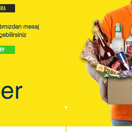
ARA
tımızdan mesaj
çebilirsiniz
PP
ler