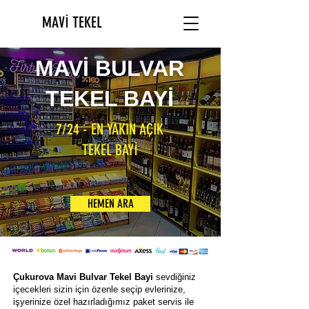
MAVİ TEKEL
MAVİ BULVAR
TEKEL BAYİ
7/24 - EN YAKIN AÇIK
TEKEL BAYİ
HEMEN ARA
Çukurova Mavi Bulvar Tekel Bayi
sevdiğiniz
içecekleri sizin için özenle seçip evlerinize,
işyerinize özel hazırladığımız paket servis ile